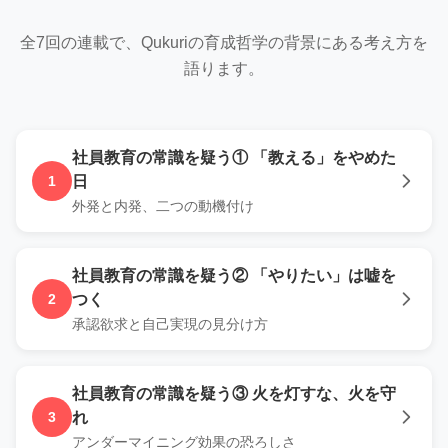
全7回の連載で、Qukuriの育成哲学の背景にある考え方を
語ります。
社員教育の常識を疑う
①
「教える」をやめた
1
日
外発と内発、二つの動機付け
社員教育の常識を疑う
②
「やりたい」は嘘を
2
つく
承認欲求と自己実現の見分け方
社員教育の常識を疑う
③
火を灯すな、火を守
3
れ
アンダーマイニング効果の恐ろしさ