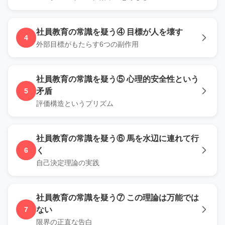
社員教育の常識を疑う
④
目標が人を壊す
4
外部目標がもたらす6つの副作用
社員教育の常識を疑う
⑤
心理的安全性という
5
矛盾
評価構造というプリズム
社員教育の常識を疑う
⑥
馬を水辺に連れて行
6
く
自己決定理論の実践
社員教育の常識を疑う
⑦
この理論は万能では
7
ない
限界の正直な告白