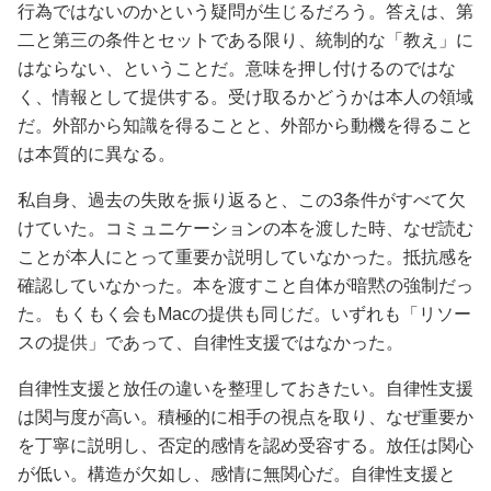
行為ではないのかという疑問が生じるだろう。答えは、第
二と第三の条件とセットである限り、統制的な「教え」に
はならない、ということだ。意味を押し付けるのではな
く、情報として提供する。受け取るかどうかは本人の領域
だ。外部から知識を得ることと、外部から動機を得ること
は本質的に異なる。
私自身、過去の失敗を振り返ると、この3条件がすべて欠
けていた。コミュニケーションの本を渡した時、なぜ読む
ことが本人にとって重要か説明していなかった。抵抗感を
確認していなかった。本を渡すこと自体が暗黙の強制だっ
た。もくもく会もMacの提供も同じだ。いずれも「リソー
スの提供」であって、自律性支援ではなかった。
自律性支援と放任の違いを整理しておきたい。自律性支援
は関与度が高い。積極的に相手の視点を取り、なぜ重要か
を丁寧に説明し、否定的感情を認め受容する。放任は関心
が低い。構造が欠如し、感情に無関心だ。自律性支援と