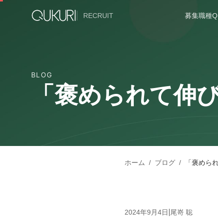
メインコンテンツへスキップ
RECRUIT
募集職種
Q
BLOG
「褒められて伸
ホーム
/
ブログ
/
「褒めら
|
2024年9月4日
尾嵜 聡