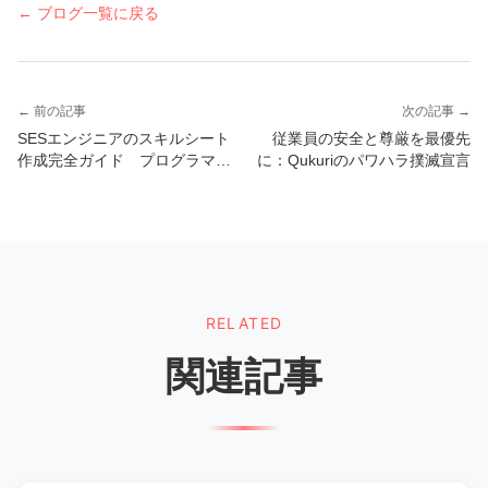
← ブログ一覧に戻る
← 前の記事
次の記事 →
SESエンジニアのスキルシート
従業員の安全と尊厳を最優先
作成完全ガイド プログラマー
に：Qukuriのパワハラ撲滅宣言
＆システムエンジニアのキャリ
アアップ戦略​
RELATED
関連記事