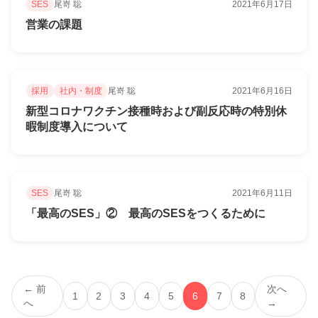
SES
尾嵜 聡
2021年6月17日
営業の課題
採用
社内・制度
尾嵜 聡
2021年6月16日
新型コロナワクチン接種時および副反応時の特別休
暇制度導入について
SES
尾嵜 聡
2021年6月11日
「最高のSES」② 最高のSESをつくるために
← 前
次へ
1
2
3
4
5
6
7
8
へ
→