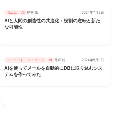
ポエム
AI
尾嵜 聡
2024年7月2日
AIと人間の創造性の共進化：役割の逆転と新た
な可能性
ノーコード・ローコード
AI
尾嵜 聡
2024年5月9日
AIを使ってメールを自動的にDBに取り込むシス
テムを作ってみた