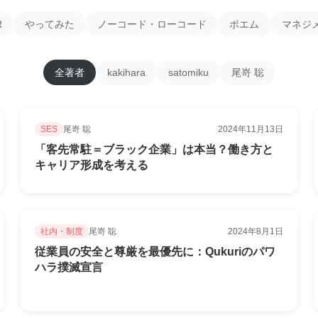
R
やってみた
ノーコード・ローコード
ポエム
マネジ
全著者
kakihara
satomiku
尾嵜 聡
SES
尾嵜 聡
2024年11月13日
「客先常駐＝ブラック企業」は本当？働き方と
キャリア形成を考える
社内・制度
尾嵜 聡
2024年8月1日
従業員の安全と尊厳を最優先に：Qukuriのパワ
ハラ撲滅宣言