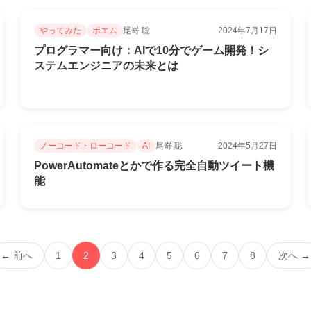
やってみた
ポエム
尾嵜 聡
2024年7月17日
プログラマー向け：AIで10分でゲーム開発！シ
ステムエンジニアの未来とは
ノーコード・ローコード
AI
尾嵜 聡
2024年5月27日
PowerAutomateとかで作る完全自動ツイート機
能
← 前へ
1
2
3
4
5
6
7
8
次へ →